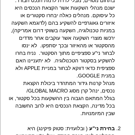
בתחום מסויים, מבלי לרדת לרמת הנכס הבודד.
ישנם מנהלי השקעות אשר הקצאת הנכסים היא
כל עיסוקם. מנהלים כאלה יבחרו סקטורים או
איזורים גאוגרפיים להשקיע בהם (לדוגמא השקעה
במניות טכנולוגיה, השקעה בשווקי דרום אמריקה),
ירכשו מוצרי השקעה אשר עוקבים אחר מדדים
מהסקטור או מהאיזור ובכך יסתפקו. לא ינסו
לבחור ני"ע ספציפיים מתוך הסקטור. נניח בחרו
להשקיע בסקטור הטכנולוגיה. לא יתעניינו האם
ספציפית כדאי דווקא לבחור במניית APPLE ולא
במנית GOOGLE.
מנהל קרנות גידור המתהדר ביכולת הקצאת
נכסים, ינהל קרן מסוג GLOBAL MACRO/
בגלל המתאם הגבוה בין ההשקעות בכל סקטור, או
בכל מדינה, הקצאת הנכסים היא לרוב החשובה
שבין המיומנויות.
בחירת ני"ע
( ובלועזית: סטוק פיקינג) היא