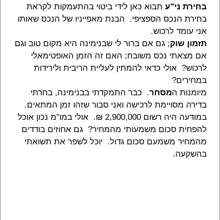
בחירת ני"ע
תבוא כאן לידי ביטוי בהתעמקות לקראת
בחירת הנכס הספציפי. הבנת מאפייניו של הנכס שאותו
אני עומד לרכוש.
תזמון שוק
; גם אם ברור לי שבנימינה היא מקום טוב וגם
אם מצאתי נכס משובח; האם זה הזמן האופטימאלי
לרכוש? אולי כדאי להמתין לעליית הריבית ולירידות
במחירים?
מיומנות ה
מסחר
. כבר התמקדתי בבנימינה, בחרתי
בדירה מסויימת לרכישה ואני סבור שזהו זמן המתאים.
במודעה היה רשום 2,900,000 ₪. אולי במו"מ נכון אוכל
להפחית סכום משמעותי מהמחיר? גם אחוזים בודדים
מהמחיר משמעם סכום גדול. יוכל לשפר את תשואתי
בהשקעה.