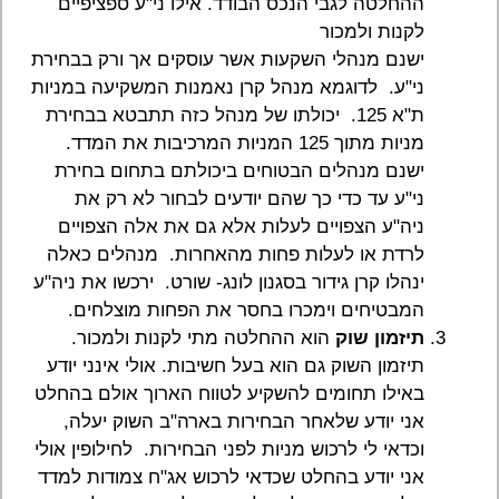
ההחלטה לגבי הנכס הבודד. אילו ני"ע ספציפיים
לקנות ולמכור
ישנם מנהלי השקעות אשר עוסקים אך ורק בבחירת
ני"ע. לדוגמא מנהל קרן נאמנות המשקיעה במניות
ת"א 125. יכולתו של מנהל כזה תתבטא בבחירת
מניות מתוך 125 המניות המרכיבות את המדד.
ישנם מנהלים הבטוחים ביכולתם בתחום בחירת
ני"ע עד כדי כך שהם יודעים לבחור לא רק את
ניה"ע הצפויים לעלות אלא גם את אלה הצפויים
לרדת או לעלות פחות מהאחרות. מנהלים כאלה
ינהלו קרן גידור בסגנון לונג- שורט. ירכשו את ניה"ע
המבטיחים וימכרו בחסר את הפחות מוצלחים.
תיזמון שוק
הוא ההחלטה מתי לקנות ולמכור.
תיזמון השוק גם הוא בעל חשיבות. אולי אינני יודע
באילו תחומים להשקיע לטווח הארוך אולם בהחלט
אני יודע שלאחר הבחירות בארה"ב השוק יעלה,
וכדאי לי לרכוש מניות לפני הבחירות. לחילופין אולי
אני יודע בהחלט שכדאי לרכוש אג"ח צמודות למדד