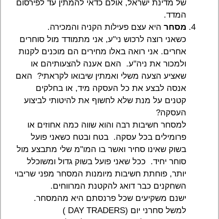
של מדינת ישראל, אולם כדאי להמתין עד לפירסום
המדד.
מסחר
היא עצם פעילות הקניה והמכירה.
כשאני רוצה לרכוש ני"ע, אני מתמודד מול סוחרים
אחרים. אני רואה באלו מחירים הם מוכנים לקנות
ולמכור את ניה"ע. האם אענה להצעותיהם או
שאציע הצעה משלי ואמתין שיבואו לקראתי? האם
אנסה לבצע את כל העסקה מיד, או בחלקים
קטנים על מנת שלא לחשוף את להיטותי לביצוע
העסקה?
למסחר חשיבות רבה והוא שווה כמה אחוזים או
פרומילים בכל עסקה. בטח ובטח כשאני פועל
בשוק שאינו סחיר ואשר בו המו"מ שלי מתבצע מול
סוחר יחיד. ככל שאני פועל בשוק גדול ומשוכלל
יותר, פוחתת חשיבות מיומנות המסחר מפני שריבוי
השחקנים כבר דואג להקטנת המרווחים.
ישנם משקיעים שכל פרנסתם היא מהמסחר.
למשל סחרני יום (DAY TRADERS )