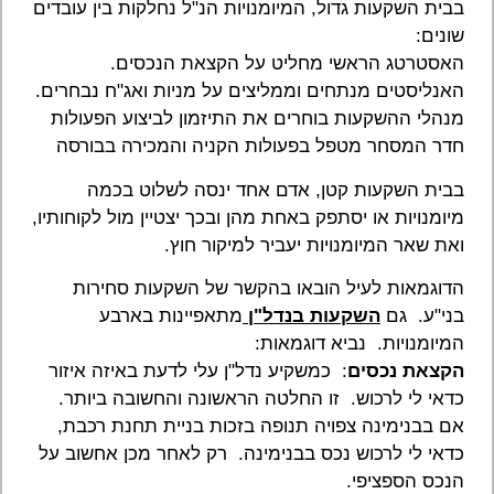
בבית השקעות גדול, המיומנויות הנ"ל נחלקות בין עובדים
שונים:
האסטרטג הראשי מחליט על הקצאת הנכסים.
האנליסטים מנתחים וממליצים על מניות ואג"ח נבחרים.
מנהלי ההשקעות בוחרים את התיזמון לביצוע הפעולות
חדר המסחר מטפל בפעולות הקניה והמכירה בבורסה
בבית השקעות קטן, אדם אחד ינסה לשלוט בכמה
מיומנויות או יסתפק באחת מהן ובכך יצטיין מול לקוחותיו,
ואת שאר המיומנויות יעביר למיקור חוץ.
הדוגמאות לעיל הובאו בהקשר של השקעות סחירות
בני"ע. גם
השקעות בנדל"ן
מתאפיינות בארבע
המיומנויות. נביא דוגמאות:
הקצאת נכסים
: כמשקיע נדל"ן עלי לדעת באיזה איזור
כדאי לי לרכוש. זו החלטה הראשונה והחשובה ביותר.
אם בבנימינה צפויה תנופה בזכות בניית תחנת רכבת,
כדאי לי לרכוש נכס בבנימינה. רק לאחר מכן אחשוב על
הנכס הספציפי.