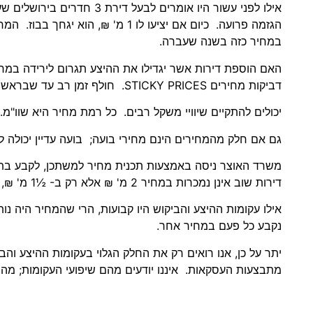
במחיר כזה בשנה שעברה.
האם הוספת דירות אשר יגדילו את ההיצע תגרום לירידה במח
דביקות מחירים STICKY PRICES. חולף זמן רב עד שבראשם של האנשים "מתחלף הדיסק".
יכולים להתקיים שיוויי משקל רבים. כל רמת מחיר היא שוו"מ. 
גם אם חלק מהמחירים הינם מחירי בועה; בועה עדיין יכולה 
משרד האוצר ניסה באמצעות תכנית מחיר למשתכן, לקבע בתו
דירות שוב אינן נמכרות במחיר 2 מ' ₪ אלא רק ב- ½1 מ' ₪, יתכן שגם אני אהיה מוכן למכור במחיר זה.
אילו עקומות ההיצע והביקוש היו קבועות, הרי שהמחיר היה נות
נקבע כל פעם במחיר אחר.
יתר על כן, אנו רואים רק את החלק הגלוי בעקומות ההיצע וה
מתבצעות העסקאות. איננו יודעים מהם שיפועי העקומות; מהן