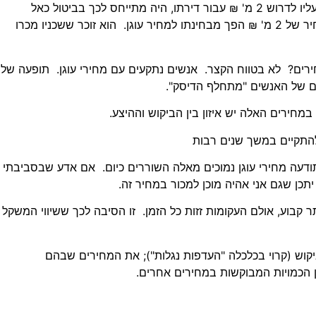
אילו לפני עשור היו אומרים לבעל דירת 3 חדרים בירושלים שעליו לדרוש 2 מ' ₪ עבור דירתו, היה מתייחס לכך בביטול כאל
הגזמה פרועה. כיום אם יציעו לו 1 מ' ₪, הוא יגחך בבוז. המחיר של 2 מ' ₪ הפך מבחינתו למחיר עוגן. הוא זוכר ששכניו מכרו
ירים? לא בטווח הקצר. אנשים נתקעים עם מחירי עוגן. תופעה של
במחירים האלה יש איזון בין הביקוש וההיצע.
להתקיים במשך שנים רבות
דעה מחירי עוגן נמוכים מאלה השוררים כיום. אם אדע שבסביבתי
ר קבוע, אולם העקומות זזות כל הזמן. זו הסיבה לכך ששיווי המשקל
ביקוש (קרוי בכלכלה "העדפות נגלות"); את המחירים שבהם
 הכמויות המבוקשות במחירים אחרים.