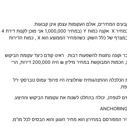
עים המחירים, אולם העקומות עצמן אינן קבועות.
כביכול בתוך מוחו של כל אדם מצויות עקומות היצע וביקוש. במחיר X אקנה כמות Y (במחיר 1,000,000 אני מוכן לקנות דירת 4
חדרים, במחיר 1,200,000 אני מוכן לקנות דירת 5 חדרים), ובמצרף של כלל השוק: כשהמחיר הממוצע הוא X , כמות הדירות
ר וקונה נתונות להשפעות רבות. ראינו קודם כיצד עקומת הביקוש
הושפעה מירידת שער הריבית במשק. אם לפני ירידת הריבית, הכמות המבוקשת במחיר מיליון ₪ היה 200,000 דירות, הרי
 הכלכלה ההתנהגותית שחלוציה היו פרופ' עמוס טברסקי ז"ל
פת.
סים לטפח), יכולה בהחלט לשנות את עקומות הביקוש וההיצע.
 המפורסם במחירון הוא מחיר העוגן והוא הבסיס לכל מו"מ.